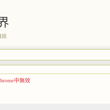
界
資訊
hrome中無效