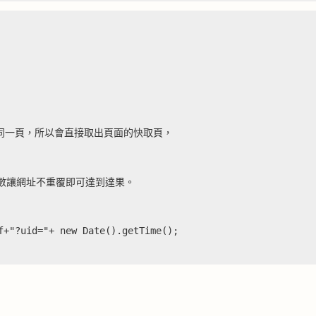
還是同一頁，所以會直接取出頁面的快取頁，
參數讓網址不重覆即可達到達果。
f+"?uid="+ new Date().getTime()
;